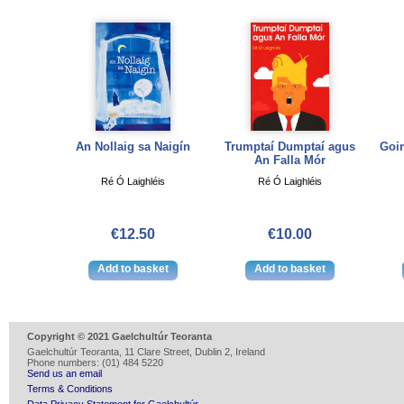
An Nollaig sa Naigín
Trumptaí Dumptaí agus
Goim
An Falla Mór
Ré Ó Laighléis
Ré Ó Laighléis
€12.50
€10.00
Copyright © 2021 Gaelchultúr Teoranta
Gaelchultúr Teoranta, 11 Clare Street, Dublin 2, Ireland
Phone numbers: (01) 484 5220
Send us an email
Terms & Conditions