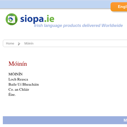
Engl
Irish language products delivered Worldwide
Home
Móinín
Móinín
MÓINÍN
Loch Reasca
Baile Uí Bheacháin
Co. an Chláir
Éire.
M