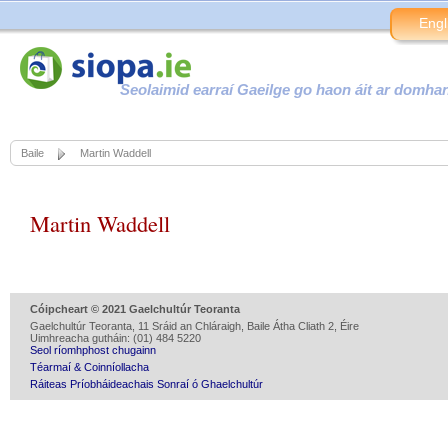
Engl
Seolaimid earraí Gaeilge go haon áit ar domha
Baile
Martin Waddell
Martin Waddell
Cóipcheart © 2021 Gaelchultúr Teoranta
Gaelchultúr Teoranta, 11 Sráid an Chláraigh, Baile Átha Cliath 2, Éire
Uimhreacha gutháin: (01) 484 5220
Seol ríomhphost chugainn
Téarmaí & Coinníollacha
Ráiteas Príobháideachais Sonraí ó Ghaelchultúr