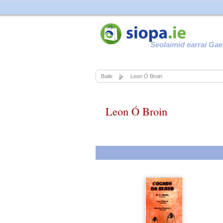
Seolaimid earraí Gae
Baile
Leon Ó Broin
Leon Ó Broin