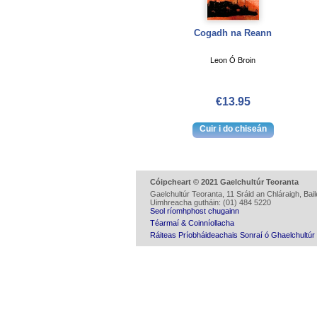
Cogadh na Reann
Leon Ó Broin
€13.95
Cóipcheart © 2021 Gaelchultúr Teoranta
Gaelchultúr Teoranta, 11 Sráid an Chláraigh, Baile
Uimhreacha gutháin: (01) 484 5220
Seol ríomhphost chugainn
Téarmaí & Coinníollacha
Ráiteas Príobháideachais Sonraí ó Ghaelchultúr