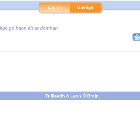
English
Gaeilge
ilge go haon áit ar domhan
Tuilleadh ó Leon Ó Broin