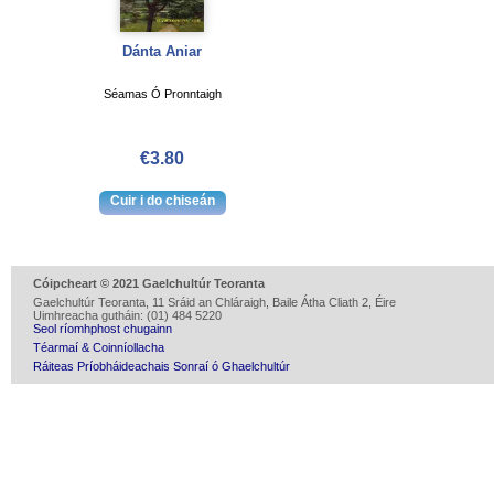
Dánta Aniar
Séamas Ó Pronntaigh
€3.80
Cóipcheart © 2021 Gaelchultúr Teoranta
Gaelchultúr Teoranta, 11 Sráid an Chláraigh, Baile Átha Cliath 2, Éire
Uimhreacha gutháin: (01) 484 5220
Seol ríomhphost chugainn
Téarmaí & Coinníollacha
Ráiteas Príobháideachais Sonraí ó Ghaelchultúr