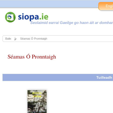
Engl
Seolaimid earraí Gaeilge go haon áit ar domha
Baile
Séamas Ó Pronntaigh
Séamas Ó Pronntaigh
Tuillead