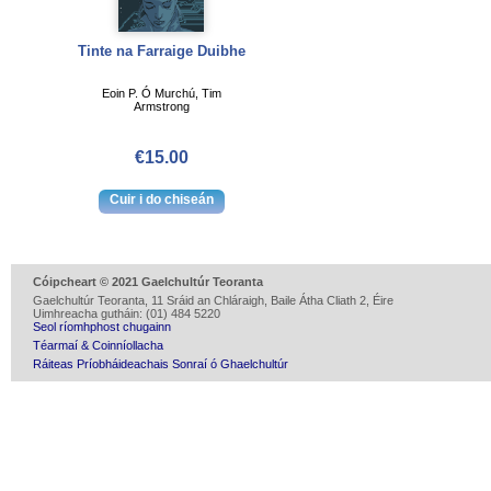
Tinte na Farraige Duibhe
Eoin P. Ó Murchú, Tim
Armstrong
€15.00
Cóipcheart © 2021 Gaelchultúr Teoranta
Gaelchultúr Teoranta, 11 Sráid an Chláraigh, Baile Átha Cliath 2, Éire
Uimhreacha gutháin: (01) 484 5220
Seol ríomhphost chugainn
Téarmaí & Coinníollacha
Ráiteas Príobháideachais Sonraí ó Ghaelchultúr