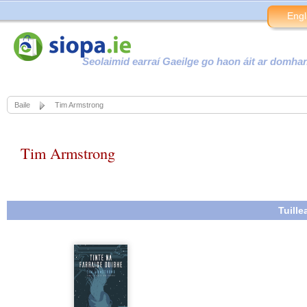
Engl
Seolaimid earraí Gaeilge go haon áit ar domha
Baile
Tim Armstrong
Tim Armstrong
Tuill