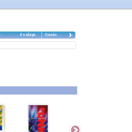
0 x táirge
Ciseán