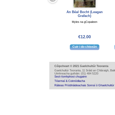
An Béal Bocht (Leagan
Grafach)
Myles na gCopaleen
€12.00
Cóipcheart © 2021 Gaelchultúr Teoranta
Gaelchultúr Teoranta, 11 Sráid an Chláraigh, Baile
Uimhreacha gutháin: (01) 484 5220
Seol ríomhphost chugainn
Téarmaí & Coinníollacha
Ráiteas Príobháideachais Sonraí ó Ghaelchultúr