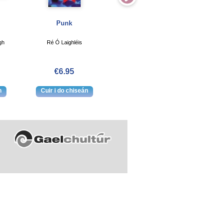
Punk
An Sclábhaí
H
gh
Ré Ó Laighléis
Colmán Ó Raghallaigh
Eithn
€6.95
€8.00