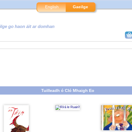
English
Gaeilge
ilge go haon áit ar domhan
Tuilleadh ó Cló Mhaigh Eo