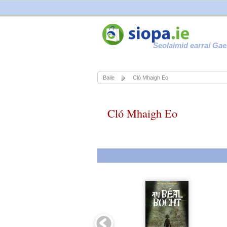
Seolaimid earraí Gae
Baile
Cló Mhaigh Eo
Cló Mhaigh Eo