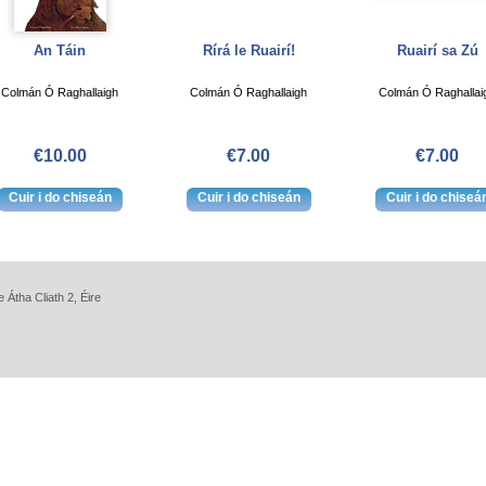
An Táin
Rírá le Ruairí!
Ruairí sa Zú
Colmán Ó Raghallaigh
Colmán Ó Raghallaigh
Colmán Ó Raghallai
€10.00
€7.00
€7.00
 Átha Cliath 2, Éire