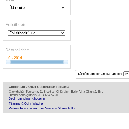
Foilsitheoir
Dáta foilsithe
Táirgí in aghaidh an leathanaigh:
Cóipcheart © 2021 Gaelchultúr Teoranta
Gaelchultúr Teoranta, 11 Sráid an Chláraigh, Baile Átha Cliath 2, Éire
Uimhreacha gutháin: (01) 484 5220
Seol ríomhphost chugainn
Téarmaí & Coinníollacha
Ráiteas Príobháideachais Sonraí ó Ghaelchultúr