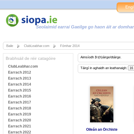
Engl
Seolaimid earraí Gaeilge go haon áit ar domha
Baile
ClubLeabhar.com
Fómhar 2014
Aimsíodh
3
t(h)áirge/dtáirge.
Brabhsáil de réir catagóire
ClubLeabhar.com
Táirgí in aghaidh an leathanaigh:
Earrach 2012
Earrach 2013
Earrach 2014
Earrach 2015
Earrach 2016
Earrach 2017
Earrach 2018
Earrach 2019
Earrach 2020
Earrach 2021
Oileán an Órchiste
Earrach 2022