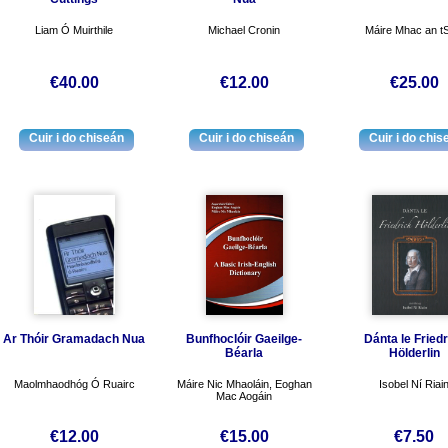
Liam Ó Muirthile
Michael Cronin
Máire Mhac an tS
€40.00
€12.00
€25.00
Ar Thóir Gramadach Nua
Bunfhoclóir Gaeilge-
Dánta le Friedr
Béarla
Hölderlin
Maolmhaodhóg Ó Ruairc
Máire Nic Mhaoláin, Eoghan
Isobel Ní Riai
Mac Aogáin
€12.00
€15.00
€7.50