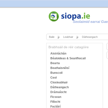
Seolaimid earraí Gae
Baile
Leabhair
Dátheangach
Brabhsáil de réir catagóire
Aistriúchán
Béaloideas & Seanfhocail
Bearta
Beathaisnéisí
Bunscoil
Ceol
Closleabhair
Dátheangach
Drámaíocht
Ficsean
Filíocht
Foclóirí