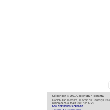
Cóipcheart © 2021 Gaelchultúr Teoranta
Gaelchultúr Teoranta, 11 Sráid an Chláraigh, Baile
Uimhreacha gutháin: (01) 484 5220
Seol ríomhphost chugainn