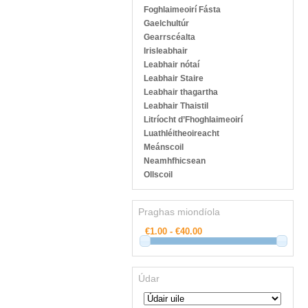
Foghlaimeoirí Fásta
Gaelchultúr
Gearrscéalta
Irisleabhair
Leabhair nótaí
Leabhair Staire
Leabhair thagartha
Leabhair Thaistil
Litríocht d’Fhoghlaimeoirí
Luathléitheoireacht
Meánscoil
Neamhfhicsean
Ollscoil
Praghas miondíola
Údar