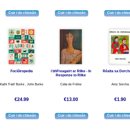
Foclóiropedia
I bhFreagairt ar Rilke - In
Réalta sa Dorc
Response to Rilke
Kathi ‘Fatti’ Burke , John Burke
Celia de Fréine
Amy Sorcha
€24.99
€13.00
€1.90