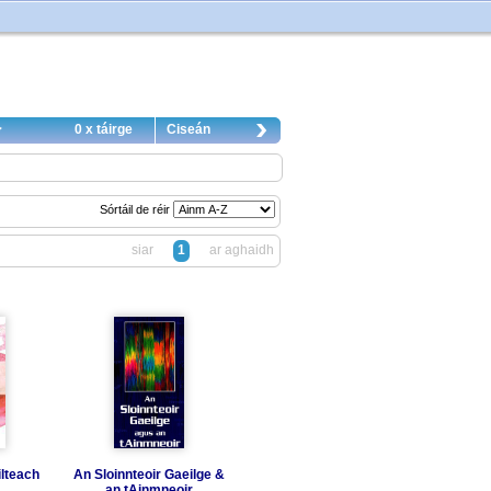
0 x táirge
Ciseán
Sórtáil de réir
siar
1
ar aghaidh
ilteach
An Sloinnteoir Gaeilge &
an tAinmneoir