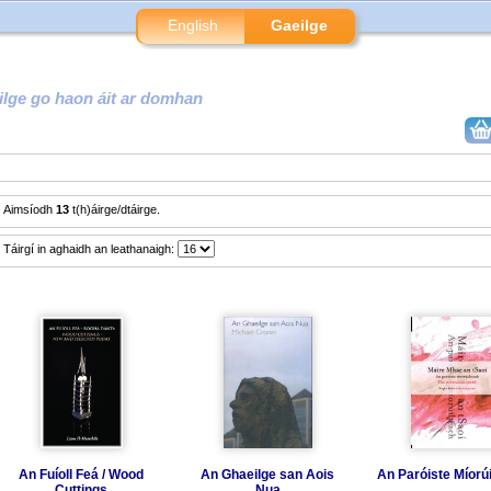
English
Gaeilge
ilge go haon áit ar domhan
Aimsíodh
13
t(h)áirge/dtáirge.
Táirgí in aghaidh an leathanaigh:
An Fuíoll Feá / Wood
An Ghaeilge san Aois
An Paróiste Míorú
Cuttings
Nua