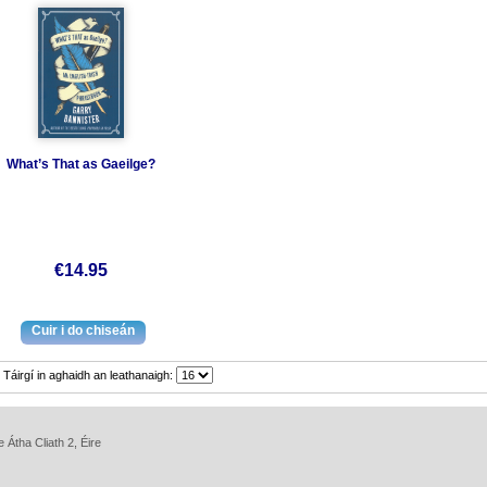
What’s That as Gaeilge?
€14.95
Táirgí in aghaidh an leathanaigh:
 Átha Cliath 2, Éire