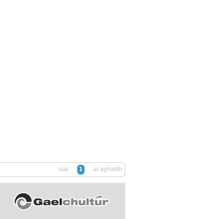
siar
1
ar aghaidh