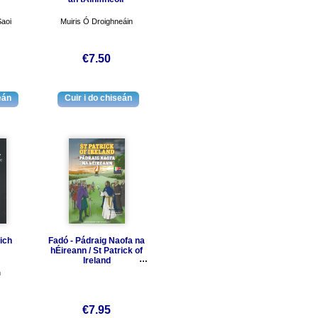
aoi
Muiris Ó Droighneáin
€7.50
ich
Fadó - Pádraig Naofa na
hÉireann / St Patrick of
Ireland
n
€7.95