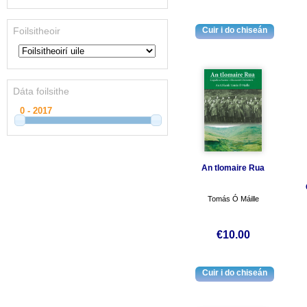
Foilsitheoir
Dáta foilsithe
An tIomaire Rua
Tomás Ó Máille
€10.00