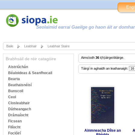
Engl
Seolaimid earraí Gaeilge go haon áit ar domha
Baile
Leabhair
Leabhair Staire
Aimsíodh
36
t(h)áirge/dtáirge.
Brabhsáil de réir catagóire
Aistriúchán
Táirgí in aghaidh an leathanaigh:
Béaloideas & Seanfhocail
Bearta
Beathaisnéisí
Bunscoil
Ceol
Closleabhair
Dátheangach
Drámaíocht
Ficsean
Filíocht
Ainmneacha Dílse an
A
Foclóirí
Bhíobla