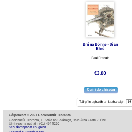
Brú na Bóinne - Sí an
Bhrú
Paul Francis
€3.00
Táirgí in aghaidh an leathanaigh:
Cóipcheart © 2021 Gaelchultúr Teoranta
Gaelchultúr Teoranta, 11 Sráid an Chláraigh, Baile Átha Cliath 2, Éire
Uimhreacha gutháin: (01) 484 5220
Seol ríomhphost chugainn