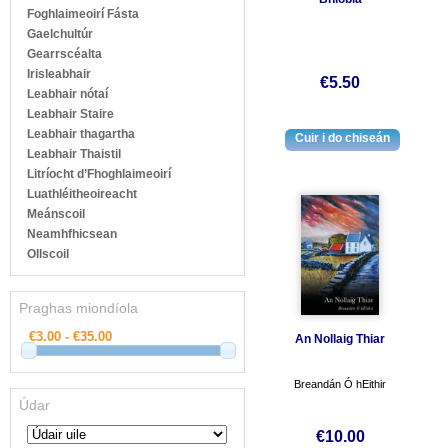
Foghlaimeoirí Fásta
Gaelchultúr
Gearrscéalta
Irisleabhair
€5.50
Leabhair nótaí
Leabhair Staire
Leabhair thagartha
Leabhair Thaistil
Litríocht d’Fhoghlaimeoirí
Luathléitheoireacht
Meánscoil
Neamhfhicsean
Ollscoil
Praghas miondíola
An Nollaig Thiar
Breandán Ó hEithir
Údar
€10.00